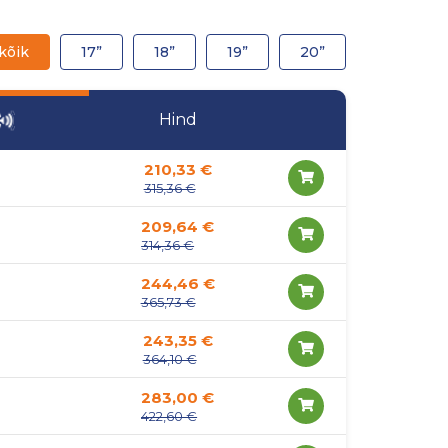
kõik
17”
18”
19”
20”
Hind
210,33 €
315,36 €
209,64 €
314,36 €
244,46 €
365,73 €
243,35 €
364,10 €
283,00 €
422,60 €