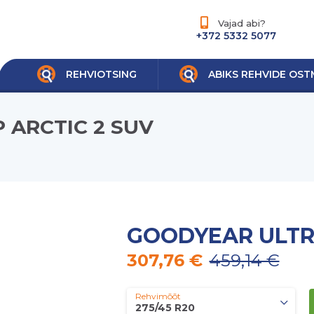
Vajad abi?
+372 5332 5077
REHVIOTSING
ABIKS REHVIDE OST
 ARCTIC 2 SUV
GOODYEAR ULTRA
307,76 €
459,14 €
Rehvimõõt
275/45 R20