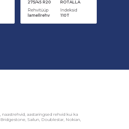
275/45 R20
ROTALLA
Rehvimõ
275/45 R
Rehvitüüp
Indeksid
lamellrehv
110T
Rehvitüü
naastreh
Lisa ostukorvi
Li
naastrehvid, aastaringsed rehvid kui ka
, Bridgestone, Sailun, Doublestar, Nokian,