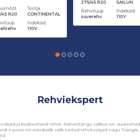
275/45 R20
SAILUN
hvimõõt
Tootja
Rehvitüüp
Indeksid
/45 R20
CONTINENTAL
suverehv
110Y
vitüüp
Indeksid
ellrehv
110V
Lisa ostukorvi
Lisa ostukorvi
Rehviekspert
d ja kvaliteetseid rehve. Rehviotsingu valikus on: suverehvid, 
perdi e-poes on esinduslik valik tuntud rehvitootjaid nagu Triangle
ed.