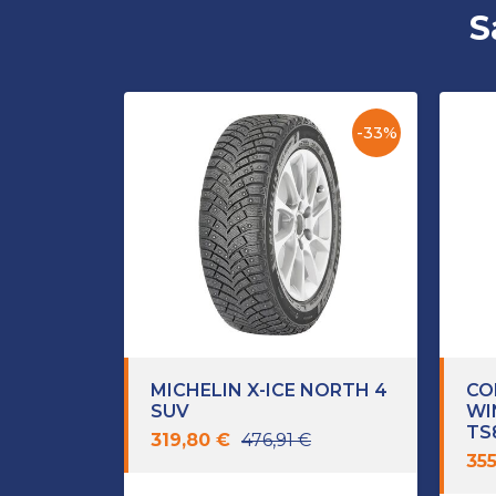
S
-33%
MICHELIN X-ICE NORTH 4
CO
SUV
WI
TS
319,80 €
476,91 €
355