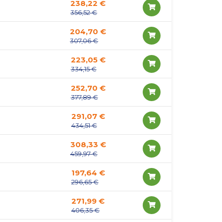
238,22 €
356,52 €
204,70 €
307,06 €
223,05 €
334,15 €
252,70 €
377,89 €
291,07 €
434,51 €
308,33 €
459,97 €
197,64 €
296,65 €
271,99 €
406,35 €