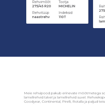
Rehvimõõt
Tootja
275/45 R20
MICHELIN
Re
275
Rehvitüüp
Indeksid
naastrehv
110T
Reh
lam
Lisa ostukorvi
Meie rehvipood pakub erinevate mõõtmetega soodsai
lamellrehvid talvel ja lamellrehvid suvel. Rehvieks
Goodyear, Continental, Pirelli, Rotalla ja paljud teis