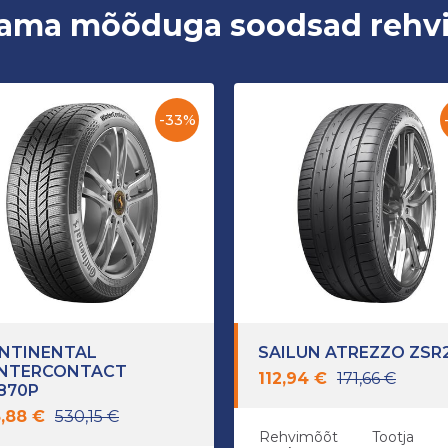
ama mõõduga soodsad rehv
-33%
NTINENTAL
SAILUN ATREZZO ZSR
NTERCONTACT
112,94 €
171,66 €
870P
,88 €
530,15 €
Rehvimõõt
Tootja