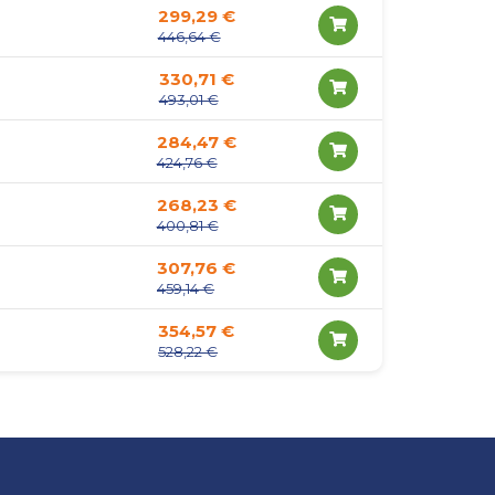
299,29 €
446,64 €
330,71 €
493,01 €
284,47 €
424,76 €
268,23 €
400,81 €
307,76 €
459,14 €
354,57 €
528,22 €