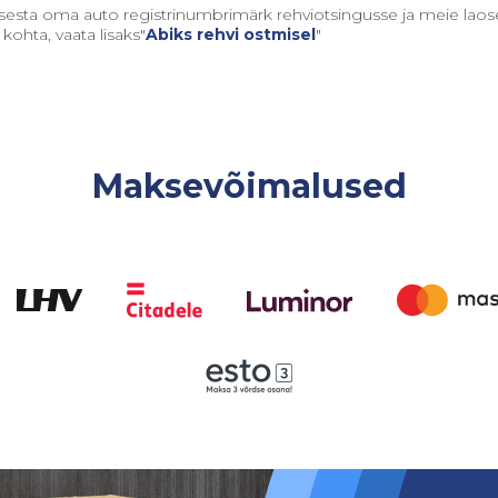
sisesta oma auto registrinumbrimärk rehviotsingusse ja meie lao
kohta, vaata lisaks"
Abiks rehvi ostmisel
"
Maksevõimalused