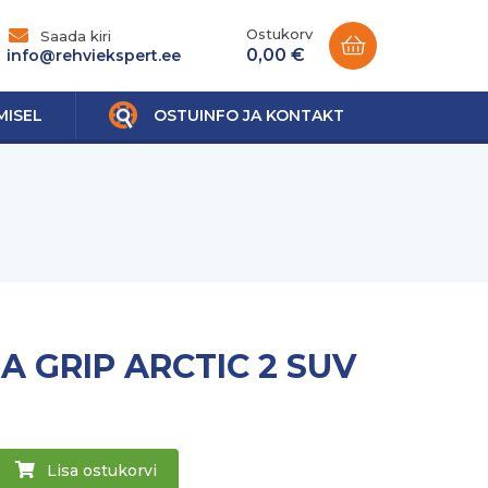
Ostukorv
Saada kiri
0,00 €
info@rehviekspert.ee
MISEL
OSTUINFO JA KONTAKT
 GRIP ARCTIC 2 SUV
Lisa ostukorvi