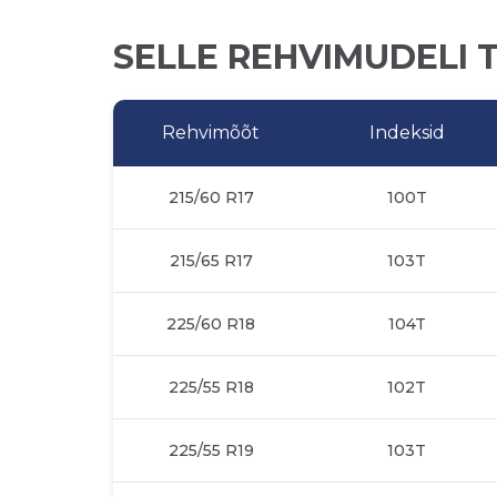
SELLE REHVIMUDELI 
Rehvimõõt
Indeksid
215/60 R17
100T
215/65 R17
103T
225/60 R18
104T
225/55 R18
102T
225/55 R19
103T