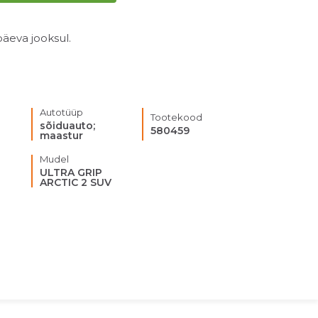
äeva jooksul.
Autotüüp
Tootekood
sõiduauto;
580459
maastur
Mudel
ULTRA GRIP
ARCTIC 2 SUV