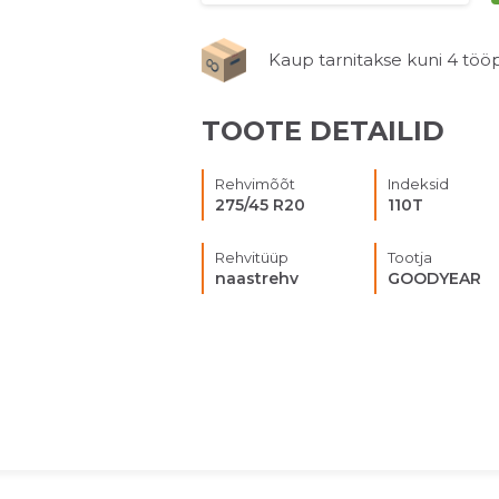
Kaup tarnitakse kuni 4 tööp
TOOTE DETAILID
Rehvimõõt
Indeksid
275/45 R20
110T
Rehvitüüp
Tootja
naastrehv
GOODYEAR