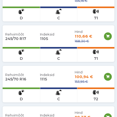
134,16 €
D
C
71
Hind
Rehvimõõt
Indeksid
110,66 €
245/70 R17
110S
168,30 €
D
C
71
Hind
Rehvimõõt
Indeksid
100,94 €
245/70 R16
111S
153,95 €
D
C
72
Hind
Rehvimõõt
Indeksid