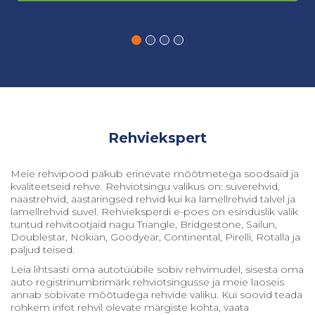
Rehviekspert
Meie rehvipood pakub erinevate mõõtmetega soodsaid ja
kvaliteetseid rehve. Rehviotsingu valikus on: suverehvid,
naastrehvid, aastaringsed rehvid kui ka lamellrehvid talvel ja
lamellrehvid suvel. Rehvieksperdi e-poes on esinduslik valik
tuntud rehvitootjaid nagu Triangle, Bridgestone, Sailun,
Doublestar, Nokian, Goodyear, Continental, Pirelli, Rotalla ja
paljud teised.
Leia lihtsasti oma autotüübile sobiv rehvimudel, sisesta oma
auto registrinumbrimärk rehviotsingusse ja meie laoseis
annab sobivate mõõtudega rehvide valiku. Kui soovid teada
rohkem infot rehvil olevate märgiste kohta, vaata