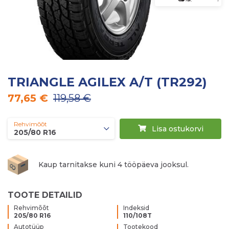
TRIANGLE AGILEX A/T (TR292)
77,65 €
119,58 €
Rehvimõõt
Lisa ostukorvi
205/80 R16
Kaup tarnitakse kuni 4 tööpäeva jooksul.
TOOTE DETAILID
Rehvimõõt
Indeksid
205/80 R16
110/108T
Autotüüp
Tootekood