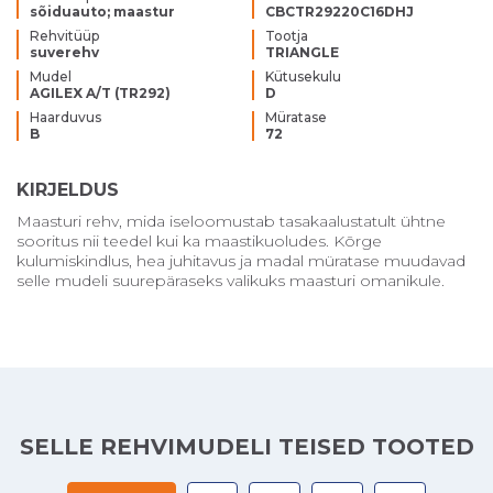
sõiduauto; maastur
CBCTR29220C16DHJ
Rehvitüüp
Tootja
suverehv
TRIANGLE
Mudel
Kütusekulu
AGILEX A/T (TR292)
D
Haarduvus
Müratase
B
72
KIRJELDUS
Maasturi rehv, mida iseloomustab tasakaalustatult ühtne
sooritus nii teedel kui ka maastikuoludes. Kõrge
kulumiskindlus, hea juhitavus ja madal müratase muudavad
selle mudeli suurepäraseks valikuks maasturi omanikule.
SELLE REHVIMUDELI TEISED TOOTED