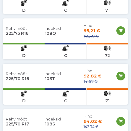
D
C
71
Hind
Rehvimõõt
Indeksid
95,21 €
225/75 R16
108Q
145,49 €
D
C
72
Hind
Rehvimõõt
Indeksid
92,82 €
225/70 R16
103T
141,97 €
D
C
71
Hind
Rehvimõõt
Indeksid
94,02 €
225/70 R17
108S
143,74 €