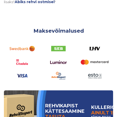
lisaks"
Abiks rehvi ostmisel
"
Maksevõimalused
REHVIKAPIST
KULLERIG
KÄTTESAAMINE
AINULT 15
TASUTA
KÕIKJAL EESTIS