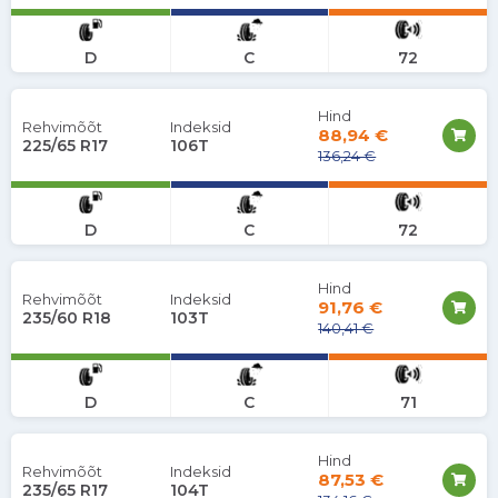
D
C
72
Hind
Rehvimõõt
Indeksid
88,94 €
225/65 R17
106T
136,24 €
D
C
72
Hind
Rehvimõõt
Indeksid
91,76 €
235/60 R18
103T
140,41 €
D
C
71
Hind
Rehvimõõt
Indeksid
87,53 €
235/65 R17
104T