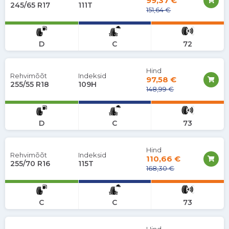
99,37 €
245/65 R17
111T
151,64 €
D
C
72
Hind
Rehvimõõt
Indeksid
97,58 €
255/55 R18
109H
148,99 €
D
C
73
Hind
Rehvimõõt
Indeksid
110,66 €
255/70 R16
115T
168,30 €
C
C
73