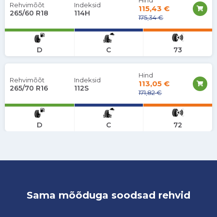
Hind
Rehvimõõt
Indeksid
115,43 €
265/60 R18
114H
175,34 €
D
C
73
Hind
Rehvimõõt
Indeksid
113,05 €
265/70 R16
112S
171,82 €
D
C
72
Sama mõõduga soodsad rehvid