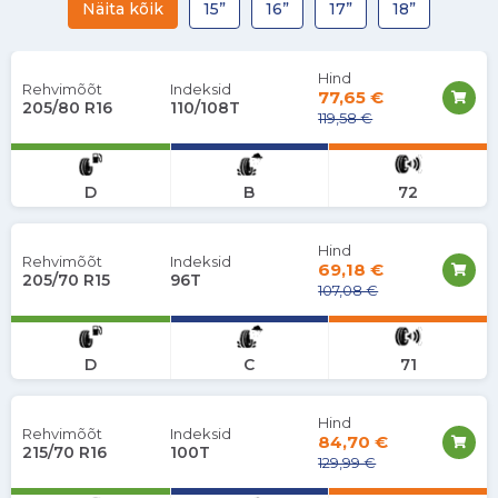
Näita kõik
15”
16”
17”
18”
Hind
Rehvimõõt
Indeksid
77,65 €
205/80 R16
110/108T
119,58 €
D
B
72
Hind
Rehvimõõt
Indeksid
69,18 €
205/70 R15
96T
107,08 €
D
C
71
Hind
Rehvimõõt
Indeksid
84,70 €
215/70 R16
100T
129,99 €