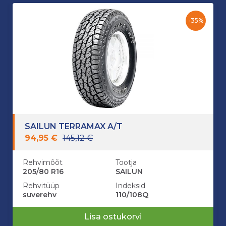
-35%
SAILUN TERRAMAX A/T
94,95 €
145,12 €
Rehvimõõt
Tootja
205/80 R16
SAILUN
Rehvitüüp
Indeksid
suverehv
110/108Q
Lisa ostukorvi