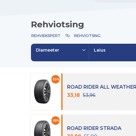
Rehviotsing
REHVIEKSPERT
REHVIOTSING
Diameeter
Laius
-39%
ROAD RIDER ALL WEATHER
33,18
53,96
-38%
ROAD RIDER STRADA