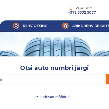
Vajad abi?
+372 5332 5077
REHVIOTSING
ABIKS REHVIDE OST
Otsi auto numbri järgi
Sobivad mõõdud