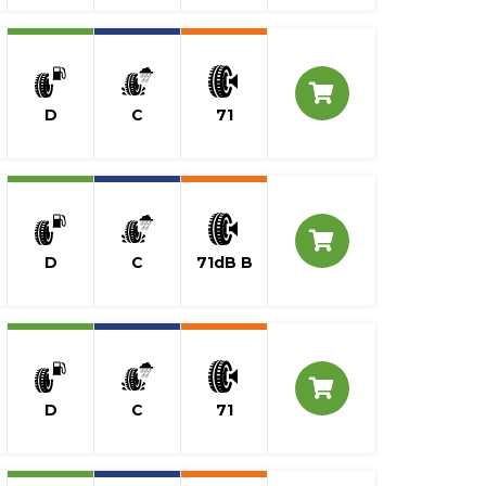
D
C
71
D
C
71dB B
D
C
71