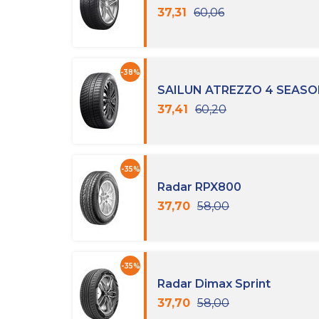
37,31
60,06
-38%
SAILUN ATREZZO 4 SEAS
37,41
60,20
-35%
Radar RPX800
37,70
58,00
-35%
Radar Dimax Sprint
37,70
58,00