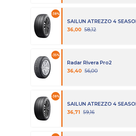
-38%
SAILUN ATREZZO 4 SEAS
36,00
58,12
-35%
Radar Rivera Pro2
36,40
56,00
-38%
SAILUN ATREZZO 4 SEAS
36,71
59,16