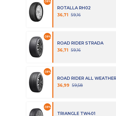
-38%
ROTALLA RH02
36,71
59,16
-38%
ROAD RIDER STRADA
36,71
59,16
-38%
ROAD RIDER ALL WEATHER
36,99
59,58
-38%
TRIANGLE TW401