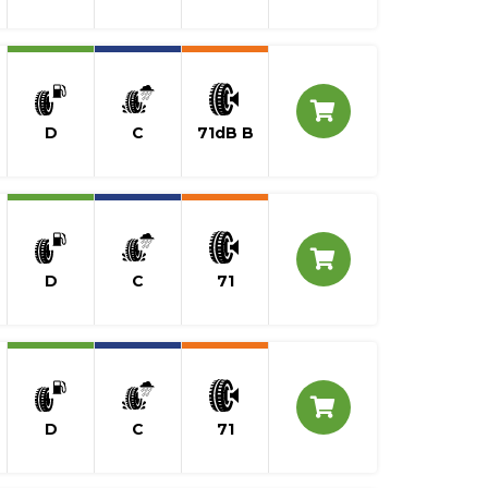
D
C
71dB B
D
C
71
D
C
71