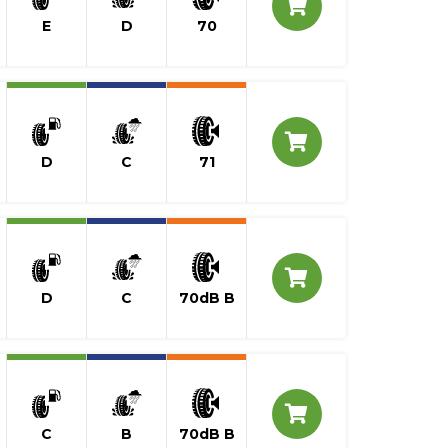
E
D
70
D
C
71
D
C
70dB B
C
B
70dB B