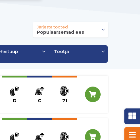
Järjesta tooted
Populaarsemad ees
hvitüüp
Tootja
D
C
71