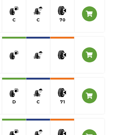
C
C
70
D
C
71