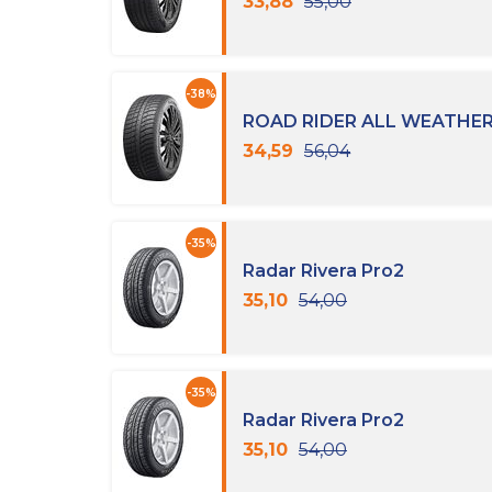
33,88
55,00
-38%
ROAD RIDER ALL WEATHER
34,59
56,04
-35%
Radar Rivera Pro2
35,10
54,00
-35%
Radar Rivera Pro2
35,10
54,00