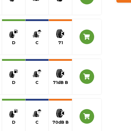
D
C
71
D
C
71dB B
D
C
70dB B