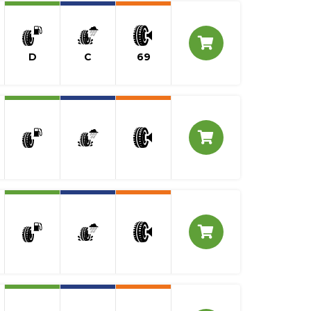
D
C
69