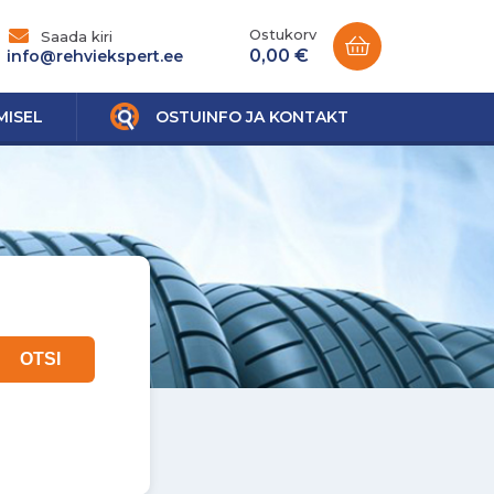
Ostukorv
Saada kiri
0,00 €
info@rehviekspert.ee
MISEL
OSTUINFO JA KONTAKT
OTSI