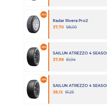
-35%
Radar Rivera Pro2
37,70
58,00
-38%
SAILUN ATREZZO 4 SEAS
37,98
61,04
-38%
SAILUN ATREZZO 4 SEAS
38,12
61,25