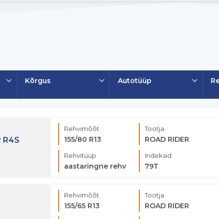
Kõrgus
Autotüüp
Re
Rehvimõõt
Tootja
155/80 R13
ROAD RIDER
 R4S
Rehvitüüp
Indeksid
aastaringne rehv
79T
Rehvimõõt
Tootja
155/65 R13
ROAD RIDER